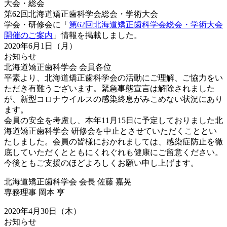
大会・総会
第62回北海道矯正歯科学会総会・学術大会
学会・研修会に「
第62回北海道矯正歯科学会総会・学術大会
開催のご案内
」情報を掲載しました。
2020年6月1日（月）
お知らせ
北海道矯正歯科学会 会員各位
平素より、北海道矯正歯科学会の活動にご理解、ご協力をい
ただき有難うございます。緊急事態宣言は解除されました
が、新型コロナウイルスの感染終息がみこめない状況にあり
ます。
会員の安全を考慮し、本年11月15日に予定しておりました北
海道矯正歯科学会 研修会を中止とさせていただくこととい
たしました。会員の皆様におかれましては、感染症防止を徹
底していただくとともにくれぐれも健康にご留意ください。
今後ともご支援のほどよろしくお願い申し上げます。
北海道矯正歯科学会 会長 佐藤 嘉晃
専務理事 岡本 亨
2020年4月30日（木）
お知らせ