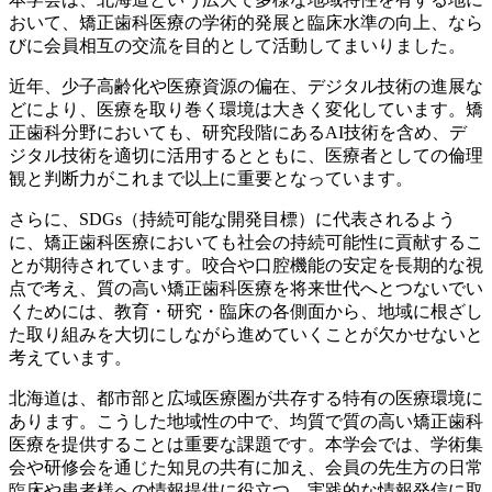
おいて、矯正歯科医療の学術的発展と臨床水準の向上、なら
びに会員相互の交流を目的として活動してまいりました。
近年、少子高齢化や医療資源の偏在、デジタル技術の進展な
どにより、医療を取り巻く環境は大きく変化しています。矯
正歯科分野においても、研究段階にあるAI技術を含め、デ
ジタル技術を適切に活用するとともに、医療者としての倫理
観と判断力がこれまで以上に重要となっています。
さらに、SDGs（持続可能な開発目標）に代表されるよう
に、矯正歯科医療においても社会の持続可能性に貢献するこ
とが期待されています。咬合や口腔機能の安定を長期的な視
点で考え、質の高い矯正歯科医療を将来世代へとつないでい
くためには、教育・研究・臨床の各側面から、地域に根ざし
た取り組みを大切にしながら進めていくことが欠かせないと
考えています。
北海道は、都市部と広域医療圏が共存する特有の医療環境に
あります。こうした地域性の中で、均質で質の高い矯正歯科
医療を提供することは重要な課題です。本学会では、学術集
会や研修会を通じた知見の共有に加え、会員の先生方の日常
臨床や患者様への情報提供に役立つ、実践的な情報発信に取