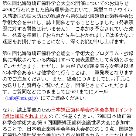
第61回北海道矯正歯科学会大会の開催についてのお知らせ
4/30に行われました臨時理事会において、新型コロナウイル
ス感染症の拡大防止の観点から第61回北海道矯正歯科学会は
学術大会を中止し、誌上開催とすることとしました（発表演
題に対する質疑は行いません）。ご参加を予定されていた先
生、発表を準備しておられた先生におかれましては多大なご
迷惑をお掛けすることになり、深くお詫び申し上げます。
第61回北海道矯正歯科学会総会・学術大会プログラム・抄録
集に掲載されている内容はすべて発表履歴として有効とさせ
ていただきます。ただし、同内容での演題発表を次年度以降
の本学会あるいは他学会で行うことは、二重発表となります
のでご注意ください。 また、総会につきましてはお手元に
お送りした資料をご覧いただき、開催とさせていただきま
す。ご質問などにつきましては6/21までにメール
（
info@hos.gr.jp
）にてご連絡ください。
なお、誌上開催のため
日本矯正歯科学会の学会参加ポイント
7点は加算されません
のでご注意ください。79回日本矯正歯
科学会学術大会/第９回国際矯正歯科会議世界大会に参加す
ることで、日本矯正歯科学会学術大会参加の１０点、国際矯
正歯科会議世界大会参加の７点が加算されることになります