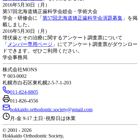
2016年5月30日（月）
第57回北海道矯正歯科学会総会・学術大会
学会・研修会に「
第57回北海道矯正歯科学会演題募集
」を掲
載しました。
2016年5月30日（月）
埋伏歯とその治療に関するアンケート調査票について
「
メンバー専用ページ
」にてアンケート調査票がダウンロー
ドできます。ぜひご利用ください。
学会事務局
株式会社MONS
〒003-0002
札幌市白石区東札幌2-5-7-1-203
011-824-8805
011-826-4556
hokkaido.orthodontic.society@gmail.com
月-金 9-17 土日･祝祭日は休業
© 2001 -
2026
Hokkaido Orthodontic Society
,